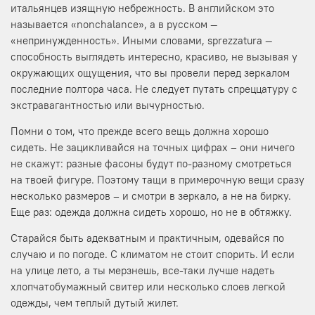
итальянцев изящную небрежность. В английском это
называется «nonchalance», а в русском —
«непринужденность». Иными словами, sprezzatura —
способность выглядеть интересно, красиво, не вызывая у
окружающих ощущения, что вы провели перед зеркалом
последние полтора часа. Не следует путать спреццатуру с
экстравагантностью или вычурностью.
Помни о том, что прежде всего вещь должна хорошо
сидеть. Не зацикливайся на точных цифрах – они ничего
не скажут: разные фасоны будут по-разному смотреться
на твоей фигуре. Поэтому тащи в примерочную вещи сразу
несколько размеров – и смотри в зеркало, а не на бирку.
Еще раз: одежда должна сидеть хорошо, но не в обтяжку.
Старайся быть адекватным и практичным, одевайся по
случаю и по погоде. С климатом не стоит спорить. И если
на улице лето, а ты мерзнешь, все-таки лучше надеть
хлопчатобумажный свитер или несколько слоев легкой
одежды, чем теплый дутый жилет.