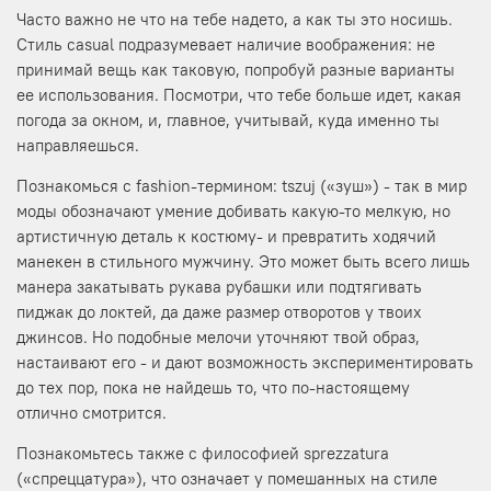
Часто важно не что на тебе надето, а как ты это носишь.
Стиль casual подразумевает наличие воображения: не
принимай вещь как таковую, попробуй разные варианты
ее использования. Посмотри, что тебе больше идет, какая
погода за окном, и, главное, учитывай, куда именно ты
направляешься.
Познакомься с fashion-термином: tszuj («зуш») - так в мир
моды обозначают умение добивать какую-то мелкую, но
артистичную деталь к костюму- и превратить ходячий
манекен в стильного мужчину. Это может быть всего лишь
манера закатывать рукава рубашки или подтягивать
пиджак до локтей, да даже размер отворотов у твоих
джинсов. Но подобные мелочи уточняют твой образ,
настаивают его - и дают возможность экспериментировать
до тех пор, пока не найдешь то, что по-настоящему
отлично смотрится.
Познакомьтесь также с философией sprezzatura
(«спреццатура»), что означает у помешанных на стиле