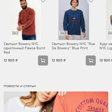
Свитшот Bowery NYC
Свитшот Bowery NYC "Rue
Худи н
однотонный Fleece Burnt
De Bowery" Blue Print
NYC Lig
Red
12 900 ₽
12 900 ₽
13 900 
Новости и статьи