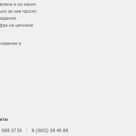
влена и из каких
ко за нее просят.
авдания.
ифра на ценнике
новения и
акты
3 988 37 55
8 (3812) 38 46 88