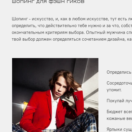
Шопинг для фэшн гиков
Шопинг - искусство, и, как в любом искусстве, тут есть
определить, что действительно тебе нужно и за что, соб
окончательным критериям выбора. Опытный мужчина спос
твой выбор должен определяться сочетанием дизайна, каче
Определись с
Сосредоточь
утомит.
Покупай луч
Бюджет всег
кожаные ве
Ярлыки суще