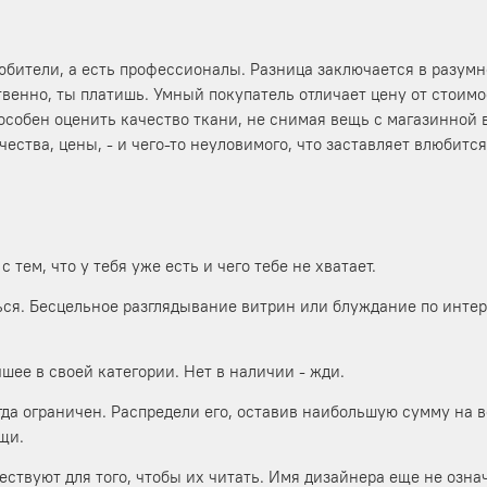
 любители, а есть профессионалы. Разница заключается в разум
ственно, ты платишь. Умный покупатель отличает цену от стоим
обен оценить качество ткани, не снимая вещь с магазинной в
ства, цены, - и чего-то неуловимого, что заставляет влюбится
 тем, что у тебя уже есть и чего тебе не хватает.
ся. Бесцельное разглядывание витрин или блуждание по интер
шее в своей категории. Нет в наличии - жди.
да ограничен. Распредели его, оставив наибольшую сумму на 
щи.
ствуют для того, чтобы их читать. Имя дизайнера еще не означ