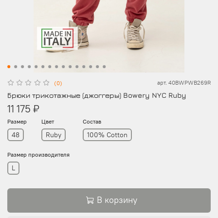
арт.
40BWPWB269R
(0)
Брюки трикотажные (джоггеры) Bowery NYC Ruby
11 175 ₽
Размер
Цвет
Состав
48
Ruby
100% Cotton
Размер производителя
L
В корзину