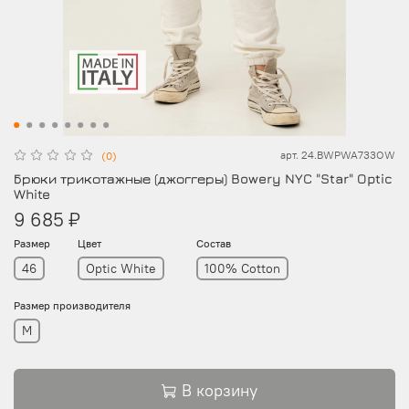
арт.
24.BWPWA733OW
(0)
Брюки трикотажные (джоггеры) Bowery NYC "Star" Optic
White
9 685 ₽
Размер
Цвет
Состав
46
Optic White
100% Cotton
Размер производителя
M
В корзину