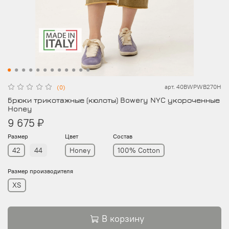
арт.
40BWPWB270H
(0)
Брюки трикотажные (кюлоты) Bowery NYC укороченные
Honey
9 675 ₽
Размер
Цвет
Состав
42
44
Honey
100% Cotton
Размер производителя
XS
В корзину