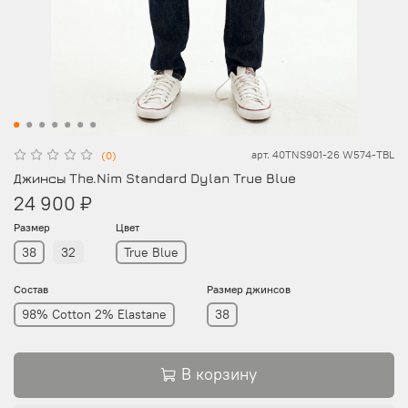
арт.
40TNS901-26 W574-TBL
(0)
Джинсы The.Nim Standard Dylan True Blue
24 900 ₽
Размер
Цвет
38
32
True Blue
Состав
Размер джинсов
98% Cotton 2% Elastane
38
В корзину