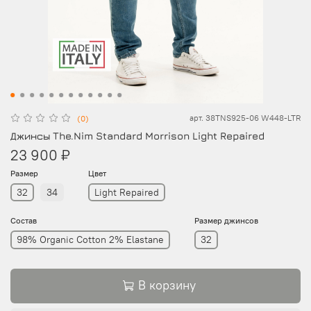
арт.
38TNS925-06 W448-LTR
(0)
Джинсы The.Nim Standard Morrison Light Repaired
23 900 ₽
Размер
Цвет
32
34
Light Repaired
Состав
Размер джинсов
98% Organic Cotton 2% Elastane
32
В корзину