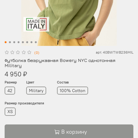
арт.
40BWTWB236MIL
(0)
Футболка безрукавная Bowery NYC однотонная
Military
4 950 ₽
Размер
Цвет
Состав
42
Military
100% Cotton
Размер производителя
XS
В корзину