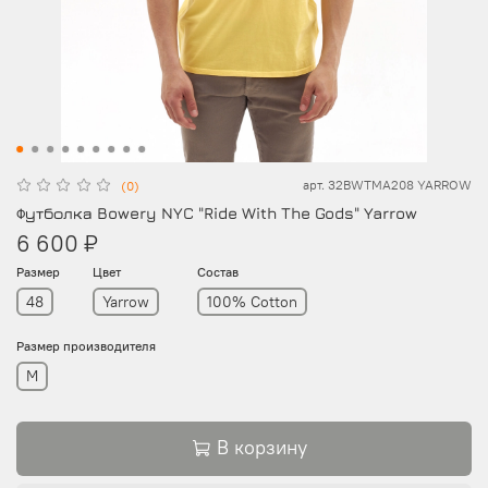
арт.
32BWTMA208 YARROW
(0)
Футболка Bowery NYC "Ride With The Gods" Yarrow
6 600 ₽
Размер
Цвет
Состав
48
Yarrow
100% Cotton
Размер производителя
M
В корзину