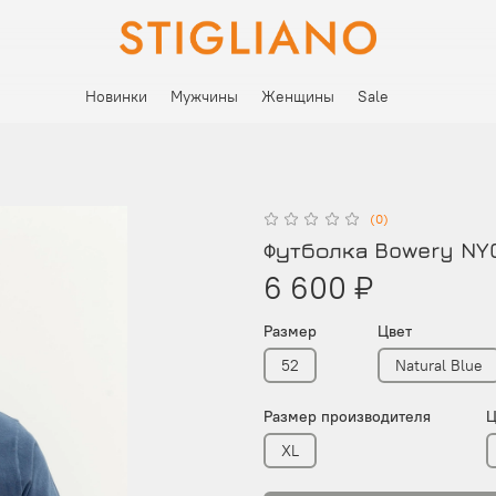
Новинки
Мужчины
Женщины
Sale
(0)
Футболка Bowery NYC
6 600 ₽
Размер
Цвет
52
Natural Blue
Размер производителя
Ц
XL