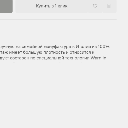
Купить в 1 клик
вручную на семейной мануфактуре в Италии из 100%
таж имеет большую плотность и относится к
дукт состарен по специальной технологии Warn in
 нанесён красками на водной основе. Изделие пошито
 мужской размерный ряд, но подходит для обоих