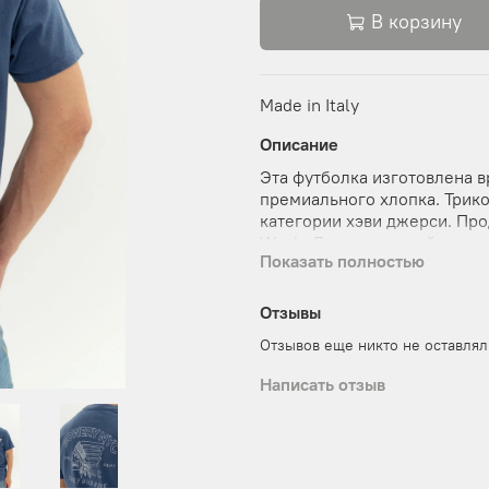
В корзину
Made in Italy
Описание
Эта футболка изготовлена 
премиального хлопка. Трико
категории хэви джерси. Про
Wash. Двухсторонний принт
Показать полностью
по мужским лекалам, имеет
полов.
Отзывы
Отзывов еще никто не оставлял
Написать отзыв