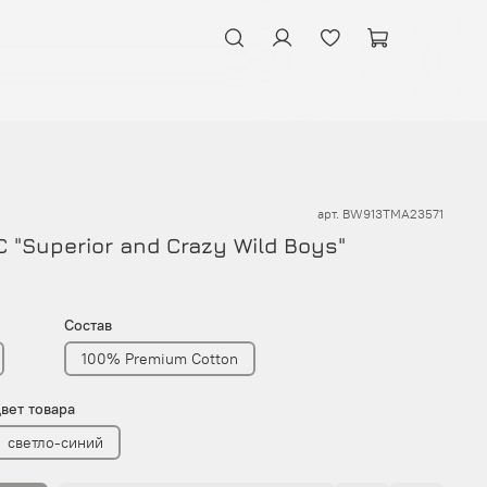
арт.
BW913TMA23571
 "Superior and Crazy Wild Boys"
Состав
100% Premium Cotton
вет товара
светло-синий