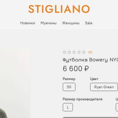
Новинки
Мужчины
Женщины
Sale
(0)
Футболка Bowery NYC
6 600 ₽
Размер
Цвет
50
Ryan Green
Размер производителя
Ц
L