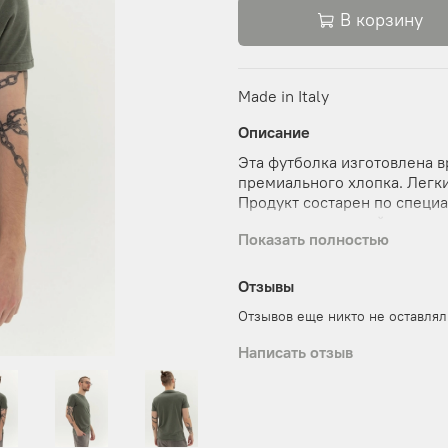
В корзину
Made in Italy
Описание
Эта футболка изготовлена 
премиального хлопка. Легки
Продукт состарен по специа
красками на водной основе
Показать полностью
размерный ряд, но подходит
Отзывы
Отзывов еще никто не оставлял
Написать отзыв