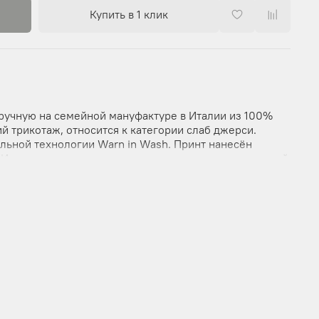
Купить в 1 клик
вручную на семейной мануфактуре в Италии из 100%
й трикотаж, относится к категории слаб джерси.
льной технологии Warn in Wash. Принт нанесён
. Изделие пошито по мужским лекалам, имеет мужской
 для обоих полов.