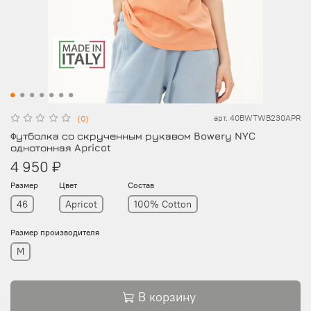
арт.
40BWTWB230APR
(0)
Футболка со скрученным рукавом Bowery NYC
однотонная Apricot
4 950 ₽
Размер
Цвет
Состав
46
Apricot
100% Cotton
Размер производителя
M
В корзину