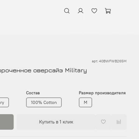
арт.
40BWFWB265M
роченное оверсайз Military
Состав
Размер производителя
ary
100% Cotton
M
Купить в 1 клик