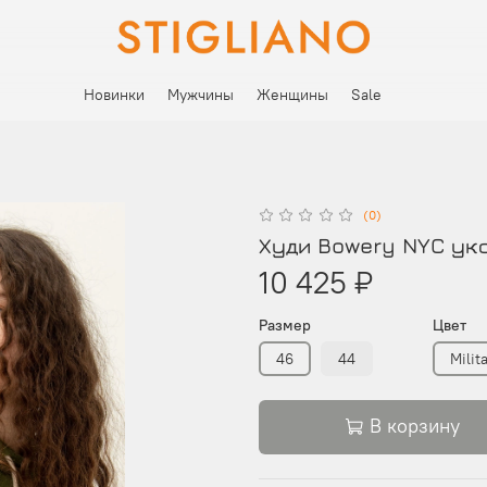
Новинки
Мужчины
Женщины
Sale
(0)
Худи Bowery NYC уко
10 425 ₽
Размер
Цвет
46
44
Milit
В корзину