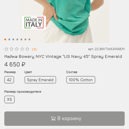
арт.
22.BWTWA314SEM
(0)
Майка Bowery NYC Vintage "US Navy 45" Spray Emerald
4 650 ₽
Размер
Цвет
Состав
42
Spray Emerald
100% Cotton
Размер производителя
XS
В корзину