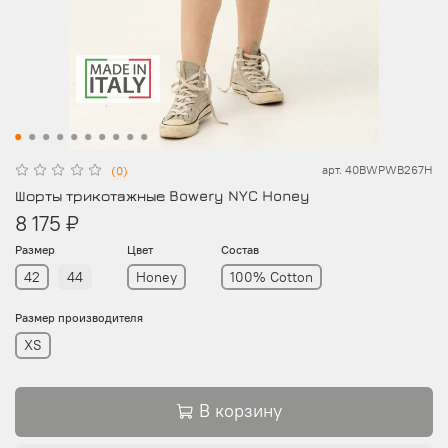
арт.
40BWPWB267H
(0)
Шорты трикотажные Bowery NYC Honey
8 175 ₽
Размер
Цвет
Состав
42
44
Honey
100% Cotton
Размер производителя
XS
В корзину