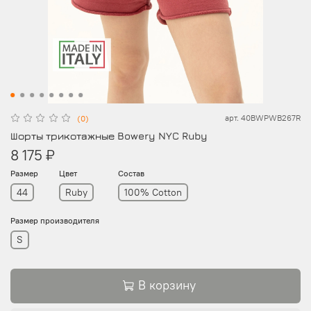
арт.
40BWPWB267R
(0)
Шорты трикотажные Bowery NYC Ruby
8 175 ₽
Размер
Цвет
Состав
44
Ruby
100% Cotton
Размер производителя
S
В корзину