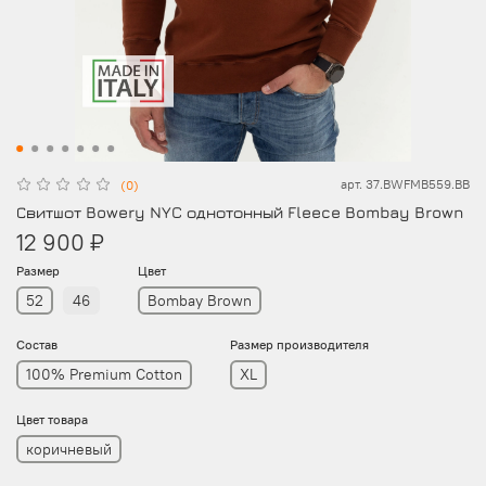
арт.
37.BWFMB559.BB
(0)
Свитшот Bowery NYC однотонный Fleece Bombay Brown
12 900 ₽
Размер
Цвет
52
46
Bombay Brown
Состав
Размер производителя
100% Premium Cotton
XL
Цвет товара
коричневый