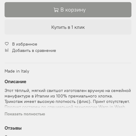
В корзину
Купить в 1 клик
В избранное
Добавить в сравнение
Made in Italy
Описание
Этот тёплый, мягкий свитшот изготовлен вручную на семейной
мануфактуре в Италии из 100% премиального хлопка.
Трикотаж имеет высокую плотность (флис). Принт отсутствует.
Продукт состарен по специальной технологии Warn in Wash.
Изделие пошито по мужским лекалам, имеет мужской
Показать полностью
размерный ряд, но подходит для обоих полов.
Отзывы