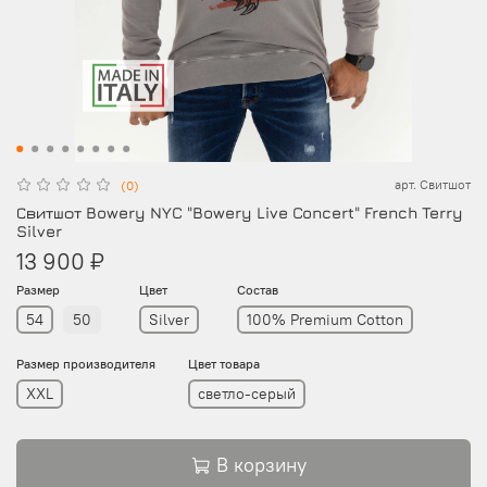
арт.
Свитшот
(0)
Свитшот Bowery NYC "Bowery Live Concert" French Terry
Silver
13 900 ₽
Размер
Цвет
Состав
54
50
Silver
100% Premium Cotton
Размер производителя
Цвет товара
XXL
светло-серый
В корзину