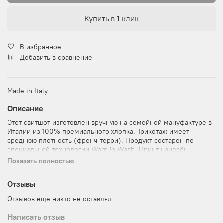
Купить в 1 клик
В избранное
Добавить в сравнение
Made in Italy
Описание
Этот свитшот изготовлен вручную на семейной мануфактуре в
Италии из 100% премиального хлопка. Трикотаж имеет
среднюю плотность (френч-терри). Продукт состарен по
специальной технологии Warn in Wash. Принт нанесён
красками на водной основе и вдохновлен историями о
Показать полностью
байкерах. Изделие пошито по мужским лекалам, имеет
мужской размерный ряд, но подходит для обоих полов.
Отзывы
Отзывов еще никто не оставлял
Написать отзыв