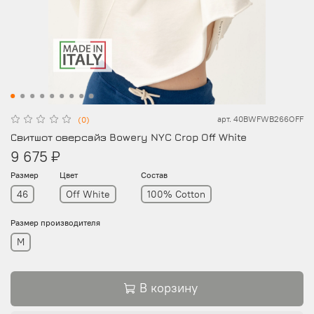
арт.
40BWFWB266OFF
(0)
Свитшот оверсайз Bowery NYC Crop Off White
9 675 ₽
Размер
Цвет
Состав
46
Off White
100% Cotton
Размер производителя
M
В корзину