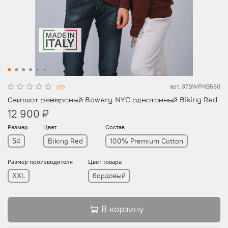
арт.
37BWFMB560
(0)
Свитшот реверсный Bowery NYC однотонный Biking Red
12 900 ₽
Размер
Цвет
Состав
54
Biking Red
100% Premium Cotton
Размер производителя
Цвет товара
XXL
бордовый
В корзину