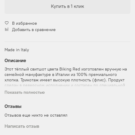
Купить в 1 клик
В избранное
Добавить в сравнение
Made in Italy
Описание
Этот тёплый свитшот цвета Biking Red изготовлен вручную на
семейной мануфактуре в Италии из 100% премиального
хлопка. Трикотаж имеет высокую плотность (флис). Продукт
сделан в реверсном исполнении и состарен по специальной
технологии Warn in Wash. Принт отсутствует. Изделие пошито
Показать полностью
по мужским лекалам, имеет мужской размерный ряд, но
подходит для обоих полов.
Отзывы
Отзывов еще никто не оставлял
Написать отзыв