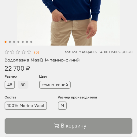
арт.
I23-MASQ4002-14-00 H50023/0670
(0)
Водолазка MasQ 14 темно-синий
22 700 ₽
Размер
Цвет
48
50
темно-синий
Состав
Размер производителя
100% Merino Wool
M
В корзину