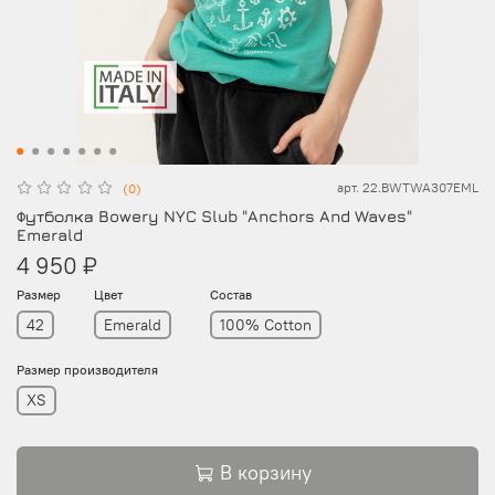
арт.
22.BWTWA307EML
(0)
Футболка Bowery NYC Slub "Anchors And Waves"
Emerald
4 950 ₽
Размер
Цвет
Состав
42
Emerald
100% Cotton
Размер производителя
XS
В корзину