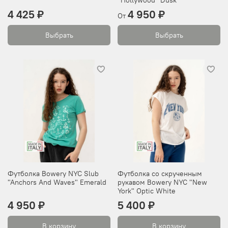
"Hollywood" Dusk
4 425 ₽
4 950 ₽
От
Выбрать
Выбрать
Футболка Bowery NYC Slub
Футболка со скрученным
"Anchors And Waves" Emerald
рукавом Bowery NYC "New
York" Optic White
4 950 ₽
5 400 ₽
В корзину
В корзину