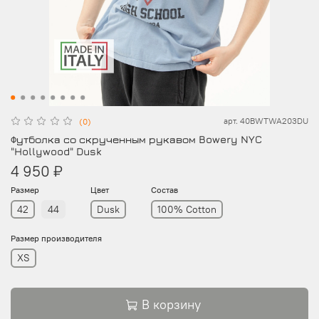
арт.
40BWTWA203DU
(0)
Футболка со скрученным рукавом Bowery NYC
"Hollywood" Dusk
4 950 ₽
Размер
Цвет
Состав
42
44
Dusk
100% Cotton
Размер производителя
XS
В корзину