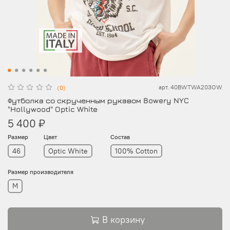
арт.
40BWTWA203OW
(0)
Футболка со скрученным рукавом Bowery NYC
"Hollywood" Optic White
5 400 ₽
Размер
Цвет
Состав
46
Optic White
100% Cotton
Размер производителя
M
В корзину