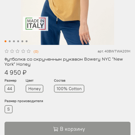
арт.
40BWTWA201H
(0)
Футболка со скрученным рукавом Bowery NYC "New
York" Honey
4 950 ₽
Размер
Цвет
Состав
44
Honey
100% Cotton
Размер производителя
S
В корзину